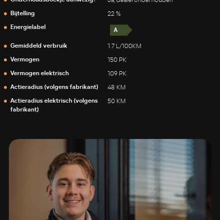
Ja, dealeronderhouden
Bijtelling
22 %
Energielabel
Gemiddeld verbruik
1.7 L/100KM
Vermogen
150 PK
Vermogen elektrisch
109 PK
Actieradius (volgens fabrikant)
48 KM
Actieradius elektrisch (volgens
50 KM
fabrikant)