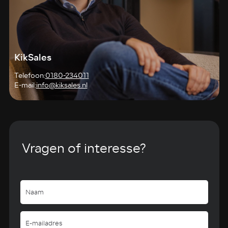
KikSales
Telefoon:
0180-234011
E-mail:
info@kiksales.nl
Vragen of interesse?