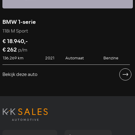
BMW 1-serie
118i M Sport
1
€ 18.940,-
€ 262
p/m
136.269 km
2021
Automaat
Benzine
Bekijk deze auto
B