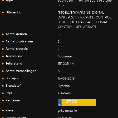
Type
Sportback 1.4 e-tron Sport Pro Line
plus
Uitvoering
[STOELVERWARMING, DIGITAL
DASH, PDC V+A, CRUISE CONTROL,
BLUETOOTH, NAVIGATIE, CLIMATE
CONTROL, NIEUWSTAAT]
Aantal deuren
5
Aantal zitplaatsen
5
Aantal sleutels
2
Transmissie
Automaat
Tellerstand
151.005 KM
Aantal versnellingen
6
Bouwjaar
16-08-2018
Brandstof
Hybride
Prijs
€ 14.940,-
Kenteken
G770XD
Kleur
grijs metallic
Interieurkleur