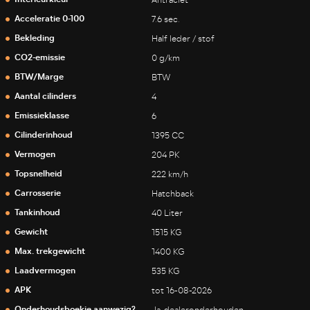
Antraciet
Acceleratie 0-100
7.6 sec.
Bekleding
Half leder / stof
CO2-emissie
0 g/km
BTW/Marge
BTW
Aantal cilinders
4
Emissieklasse
6
Cilinderinhoud
1395 CC
Vermogen
204 PK
Topsnelheid
222 km/h
Carrosserie
Hatchback
Tankinhoud
40 Liter
Gewicht
1515 KG
Max. trekgewicht
1400 KG
Laadvermogen
535 KG
APK
tot 16-08-2026
Onderhoudsboekje aanwezig?