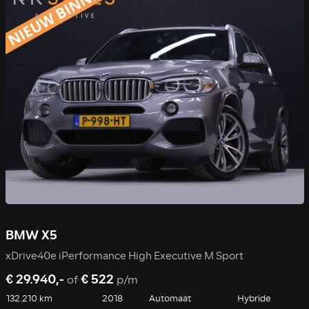
BMW X5
xDrive40e iPerformance High Executive M Sport
€ 29.940,-
€ 522
of
p/m
132.210 km
2018
Automaat
Hybride