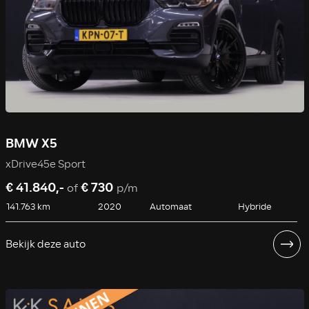
BMW X5
xDrive45e Sport
€ 41.840,-
€ 730
of
p/m
141.763 km
2020
Automaat
Hybride
Bekijk deze auto