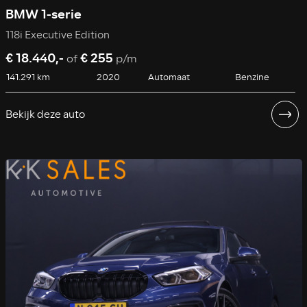
BMW 1-serie
118i Executive Edition
€ 18.440,-
€ 255
of
p/m
141.291 km
2020
Automaat
Benzine
Bekijk deze auto