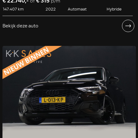
€ 22.740,-
€ 315
of
p/m
147.407 km
2022
Automaat
Hybride
Bekijk deze auto