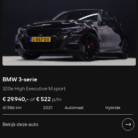
BMW 3-serie
320e High Executive M sport
€ 29.940,-
€ 522
of
p/m
61.586 km
2021
Automaat
Hybride
Bekijk deze auto