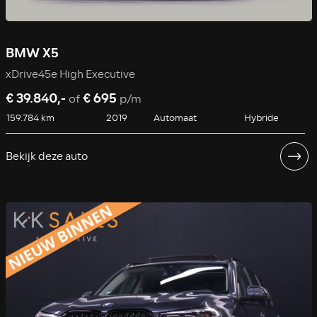
BMW X5
xDrive45e High Executive
€ 39.840,-
€ 695
of
p/m
159.784 km
2019
Automaat
Hybride
Bekijk deze auto