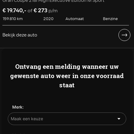
Gran Coupé 218i High Executive Edition M Sport
€ 19.740,-
€ 273
of
p/m
159.810 km
2020
Automaat
Benzine
Bekijk deze auto
Ontvang een melding wanneer uw
gewenste auto weer in onze voorraad
staat
Merk: