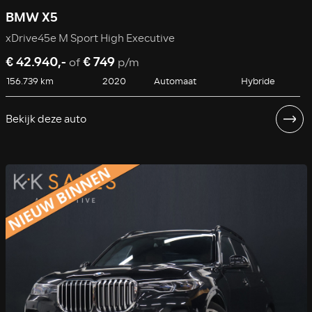
BMW X5
xDrive45e M Sport High Executive
€ 42.940,-
€ 749
of
p/m
156.739 km
2020
Automaat
Hybride
Bekijk deze auto