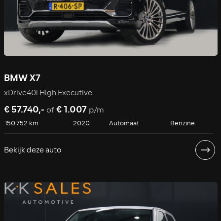
BMW X7
xDrive40i High Executive
€ 57.740,-
€ 1.007
of
p/m
150.752 km
2020
Automaat
Benzine
Bekijk deze auto