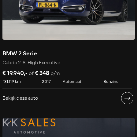
BMW 2 Serie
Cabrio 218i High Executive
€ 19.940,-
€ 348
of
p/m
131.119 km
2017
Automaat
Benzine
Bekijk deze auto